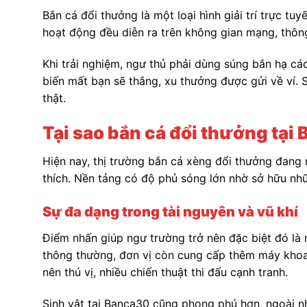
Bắn cá đổi thưởng là một loại hình giải trí trực tu
hoạt động đều diễn ra trên không gian mạng, thô
Khi trải nghiệm, ngư thủ phải dùng súng bắn hạ cá
biến mất bạn sẽ thắng, xu thưởng được gửi về ví. S
thật.
Tại sao bắn cá đổi thưởng tại
Hiện nay, thị trường bắn cá xèng đổi thưởng đang 
thích. Nền tảng có độ phủ sóng lớn nhờ sở hữu n
Sự đa dạng trong tài nguyên và vũ khí
Điểm nhấn giúp ngư trường trở nên đặc biệt đó là 
thông thường, đơn vị còn cung cấp thêm máy khoan,
nên thú vị, nhiều chiến thuật thi đấu cạnh tranh.
Sinh vật tại Banca30 cũng phong phú hơn, ngoài 