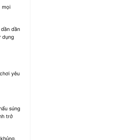
c mọi
à dần dần
ử dụng
 chơi yêu
khẩu súng
nh trở
 khủng,