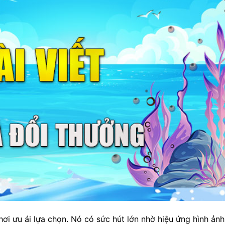
ơi ưu ái lựa chọn. Nó có sức hút lớn nhờ hiệu ứng hình ảnh