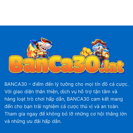
BANCA30
– điểm đến lý tưởng cho mọi tín đồ cá cược.
Với giao diện thân thiện, dịch vụ hỗ trợ tận tâm và
hàng loạt trò chơi hấp dẫn, BANCA30 cam kết mang
đến cho bạn trải nghiệm cá cược thú vị và an toàn.
Tham gia ngay để không bỏ lỡ những cơ hội thắng lớn
và những ưu đãi hấp dẫn.